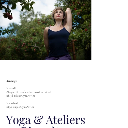
Planning :
Le mardi
18h-19h : Circonflexe (un mardi sur deux)
19h15 à 20h15 : Gym Arriba
Le vendredi
10h30-11h30 : Gym Arriba