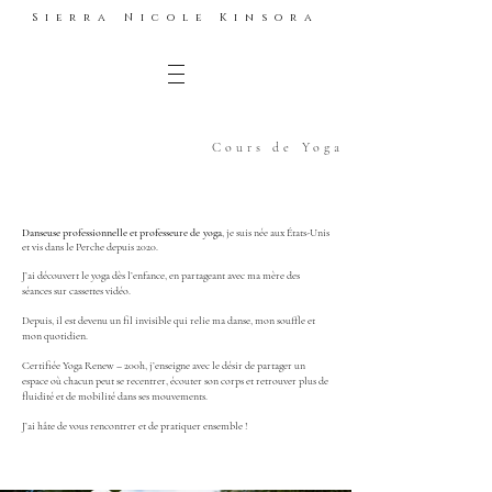
Sierra Nicole Kinsora
Cours de Yoga
Danseuse professionnelle et professeure de yoga
, je suis née aux États-Unis
et vis dans le Perche depuis 2020.
J’ai découvert le yoga dès l’enfance, en partageant avec ma mère des
séances sur cassettes vidéo.
Depuis, il est devenu un fil invisible qui relie ma danse, mon souffle et
mon quotidien.
Certifiée Yoga Renew – 200h, j’enseigne avec le désir de partager un
espace où chacun peut se recentrer, écouter son corps et retrouver plus de
fluidité et de mobilité dans ses mouvements.
J’ai hâte de vous rencontrer et de pratiquer ensemble !